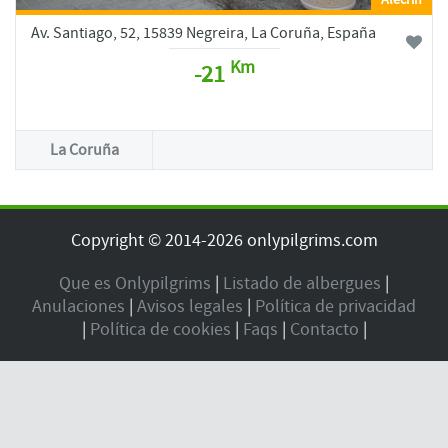
Av. Santiago, 52, 15839 Negreira, La Coruña, España
Km
-21
La Coruña
Copyright © 2014-2026 onlypilgrims.com
Que es Onlypilgrims
|
Listado de albergues
|
Anulaciones
|
Avisos legales
|
Política de privacidad
|
Política de cookies
|
Faqs
|
Contacto
|