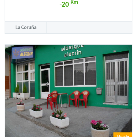
Km
-20
La Coruña
Alecrín