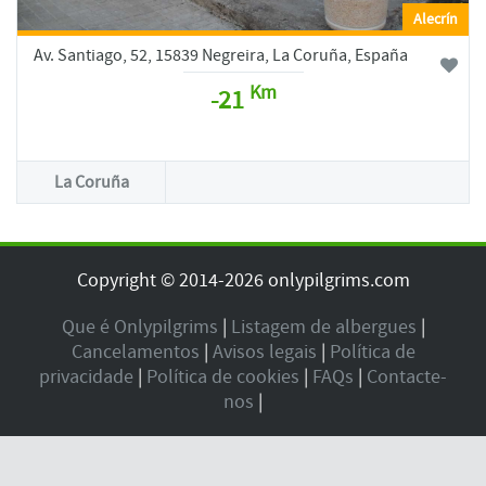
Alecrín
Av. Santiago, 52, 15839 Negreira, La Coruña, España
Km
-21
La Coruña
Copyright © 2014-2026 onlypilgrims.com
Que é Onlypilgrims
|
Listagem de albergues
|
Cancelamentos
|
Avisos legais
|
Política de
privacidade
|
Política de cookies
|
FAQs
|
Contacte-
nos
|