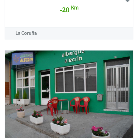
Km
-20
La Coruña