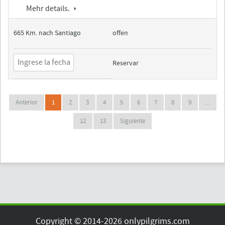
Mehr details.
665 Km. nach Santiago
offen
Reservar
Anterior
1
2
3
4
5
6
7
8
9
...
12
13
Siguiente
Copyright © 2014-2026 onlypilgrims.com