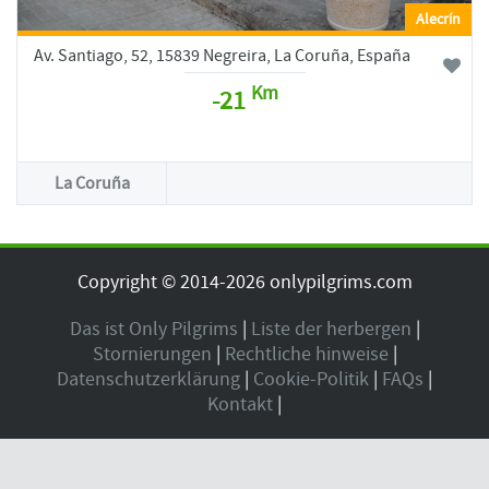
Alecrín
Av. Santiago, 52, 15839 Negreira, La Coruña, España
Km
-21
La Coruña
Copyright © 2014-2026 onlypilgrims.com
Das ist Only Pilgrims
|
Liste der herbergen
|
Stornierungen
|
Rechtliche hinweise
|
Datenschutzerklärung
|
Cookie-Politik
|
FAQs
|
Kontakt
|