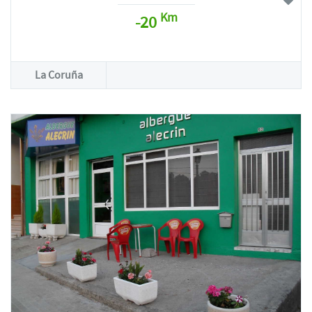
Km
-20
La Coruña