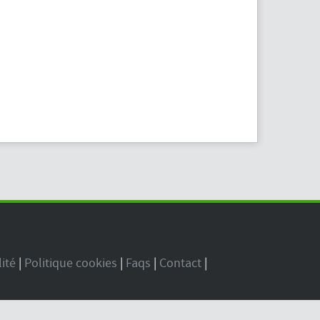
lité
|
Politique cookies
|
Faqs
|
Contact
|