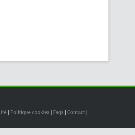
lité
|
Politique cookies
|
Faqs
|
Contact
|