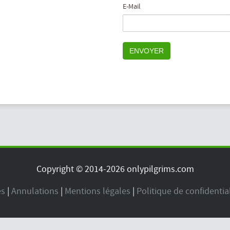
E-Mail
ENVOYER
Copyright © 2014-2026 onlypilgrims.com
es
|
Annulations
|
Mentions légales
|
Politique de confidentia