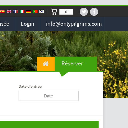
0
isée
Login
info@onlypilgrims.com
Rèserver
Date d'entrée