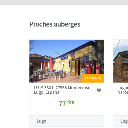
Proches auberges
O Cruceiro
LU-P-3301, 27568 Monterroso,
Lugar
Lugo, España
Narón
Km
77
Lugo
Lug