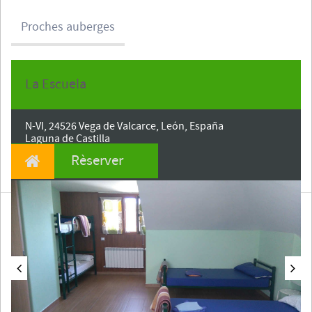
Proches auberges
La Escuela
Date d'entrée
N-VI, 24526 Vega de Valcarce, León, España
Laguna de Castilla
CP 24526
Rèserver
León