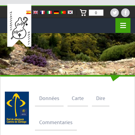
0
Données
Carte
Dire
Commentaries