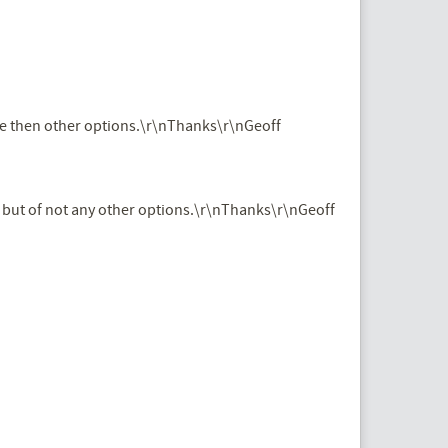
ble then other options.\r\nThanks\r\nGeoff
 but of not any other options.\r\nThanks\r\nGeoff