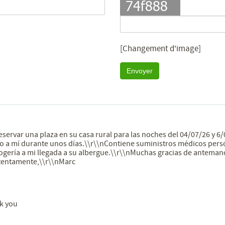
[Changement d'image]
Envoyer
servar una plaza en su casa rural para las noches del 04/07/26 y 6
o a mí durante unos días.\\r\\nContiene suministros médicos perso
ogería a mi llegada a su albergue.\\r\\nMuchas gracias de anteman
Atentamente,\\r\\nMarc
k you