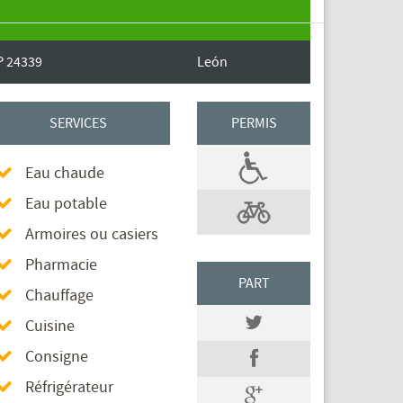
P 24339
León
SERVICES
PERMIS
Eau chaude
Eau potable
Armoires ou casiers
Pharmacie
PART
Chauffage
Cuisine
Consigne
Réfrigérateur