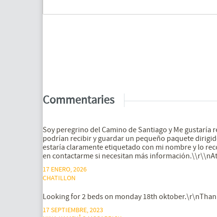
Commentaries
Soy peregrino del Camino de Santiago y Me gustaría re
podrían recibir y guardar un pequeño paquete dirigid
estaría claramente etiquetado con mi nombre y lo rec
en contactarme si necesitan más información.\\r\\n
17 ENERO, 2026
CHATILLON
Looking for 2 beds on monday 18th oktober.\r\nThan
17 SEPTIEMBRE, 2023