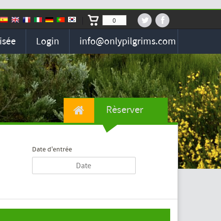
0
isée
Login
info@onlypilgrims.com
Rèserver
Date d'entrée