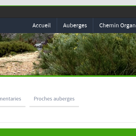
Accueil
Auberges
Chemin Organ
entaries
Proches auberges