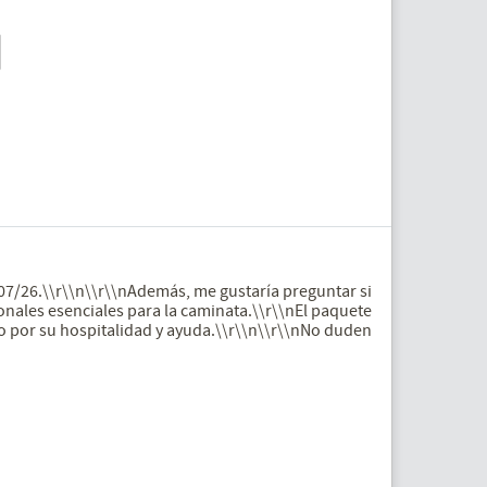
/07/26.\\r\\n\\r\\nAdemás, me gustaría preguntar si
nales esenciales para la caminata.\\r\\nEl paquete
o por su hospitalidad y ayuda.\\r\\n\\r\\nNo duden