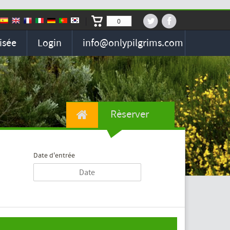
0
isée
Login
info@onlypilgrims.com
Rèserver
Date d'entrée