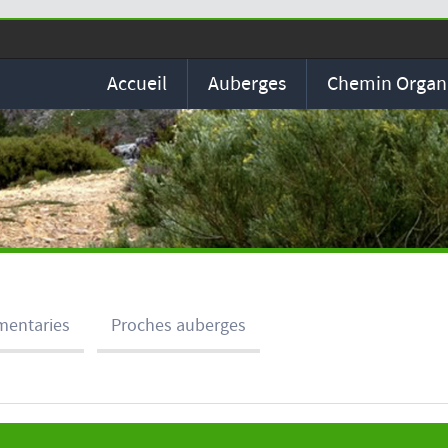
Accueil
Auberges
Chemin Organ
entaries
Proches auberges