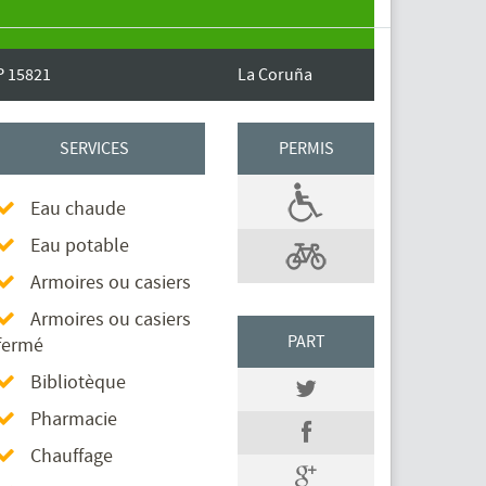
P 15821
La Coruña
SERVICES
PERMIS
Eau chaude
Eau potable
Armoires ou casiers
Armoires ou casiers
PART
fermé
Bibliotèque
Pharmacie
Chauffage