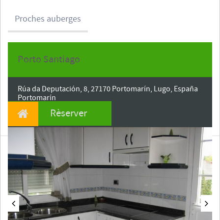
Proches auberges
Porto Santiago
Date d'entrée
Rúa da Deputación, 8, 27170 Portomarín, Lugo, España
Portomarín
CP 27170
Rèserver
Lugo