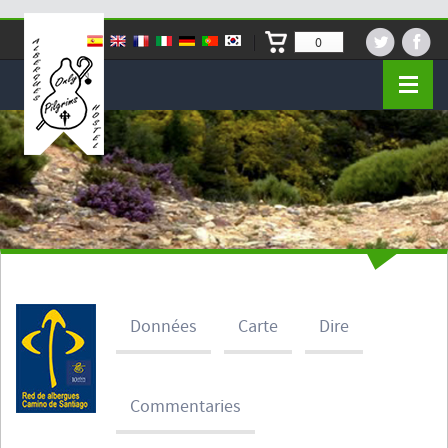
0
Données
Carte
Dire
Commentaries