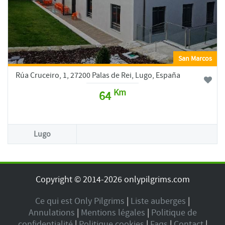
San Marcos
Rúa Cruceiro, 1, 27200 Palas de Rei, Lugo, España
Km
64
Lugo
Copyright © 2014-2026 onlypilgrims.com
Ce qui est Only Pilgrims
|
Liste auberges
|
Annulations
|
Mentions légales
|
Politique de
confidentialité
|
Politique cookies
|
Faqs
|
Contact
|