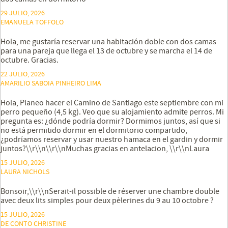
29 JULIO, 2026
EMANUELA TOFFOLO
Hola, me gustaría reservar una habitación doble con dos camas
para una pareja que llega el 13 de octubre y se marcha el 14 de
octubre. Gracias.
22 JULIO, 2026
AMARILIO SABOIA PINHEIRO LIMA
Hola, Planeo hacer el Camino de Santiago este septiembre con mi
perro pequeño (4,5 kg). Veo que su alojamiento admite perros. Mi
pregunta es: ¿dónde podría dormir? Dormimos juntos, así que si
no está permitido dormir en el dormitorio compartido,
¿podríamos reservar y usar nuestro hamaca en el gardin y dormir
juntos?\\r\\n\\r\\nMuchas gracias en antelacion, \\r\\nLaura
15 JULIO, 2026
LAURA NICHOLS
Bonsoir,\\r\\nSerait-il possible de réserver une chambre double
avec deux lits simples pour deux pèlerines du 9 au 10 octobre ?
15 JULIO, 2026
DE CONTO CHRISTINE