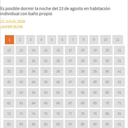
Es posible dormir la noche del 23 de agosto en habitación
individual con baño propio
12 JULIO, 2026
JAVIER OLIVA
1
2
3
4
5
6
7
8
9
10
11
12
13
14
15
16
17
18
19
20
21
22
23
24
25
26
27
28
29
30
31
32
33
34
35
36
37
38
39
40
41
42
43
44
45
46
47
48
49
50
51
52
53
54
55
56
57
58
59
60
61
62
63
64
65
66
67
68
69
70
71
72
73
74
75
76
77
78
79
80
81
82
83
84
85
86
87
88
89
90
91