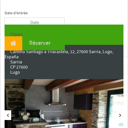
Date d'entrée
Oasis
Rèserver
Camiño Santiago a Triacastela, 12, 27600 Sarria, Lugo,
España
Sarria
CP 27600
Lugo